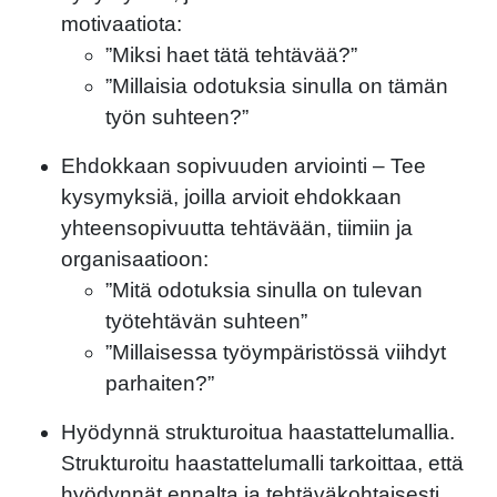
motivaatiota:
”Miksi haet tätä tehtävää?”
”Millaisia odotuksia sinulla on tämän
työn suhteen?”
Ehdokkaan
sopivuuden arviointi
– Tee
kysymyksiä, joilla arvioit ehdokkaan
yhteensopivuutta tehtävään, tiimiin ja
organisaatioon:
”Mitä odotuksia sinulla on tulevan
työtehtävän suhteen”
”Millaisessa työympäristössä viihdyt
parhaiten?”
Hyödynnä strukturoitua haastattelumallia.
Strukturoitu haastattelumalli tarkoittaa, että
hyödynnät ennalta ja tehtäväkohtaisesti