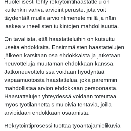
Huolellisesti tehty rekrytointihaastattelu on
kuitenkin vahva arviointiperuste, jota voit
täydentää muilla arviointimenetelmillä ja näin
laskea virheellisten tulkintojen mahdollisuutta.
On tavallista, että haastatteluihin on kutsuttu
useita ehdokkaita. Ensimmäisten haastattelujen
jälkeen karsitaan osa ehdokkaista ja jatketaan
neuvotteluja muutaman ehdokkaan kanssa.
Jatkoneuvotteluissa voidaan hyödyntää
vapaamuotoista haastattelua, joka paremmin
mahdollistaa arvion ehdokkaan persoonasta.
Haastattelujen yhteydessä voidaan toteuttaa
myös työtilannetta simuloivia tehtäviä, joilla
arvioidaan ehdokkaan osaamista.
Rekrytointiprosessi tuottaa työantajamielikuvia