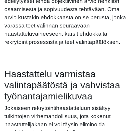
edellytykset tehdä objektiivinen arvio henkilön
osaamisesta ja sopivuudesta tehtävään. Oma
arvio kustakin ehdokkaasta on se perusta, jonka
varassa teet valinnan seuraavaan
haastatteluvaiheeseen, karsit ehdokkaita
rekrytointiprosessista ja teet valintapäätöksen.
Haastattelu varmistaa
valintapäätöstä ja vahvistaa
työnantajamielikuvaa
Jokaiseen rekrytointihaastatteluun sisältyy
tulkintojen virhemahdollisuus, jota kokenut
haastattelijakaan ei voi täysin eliminoida.