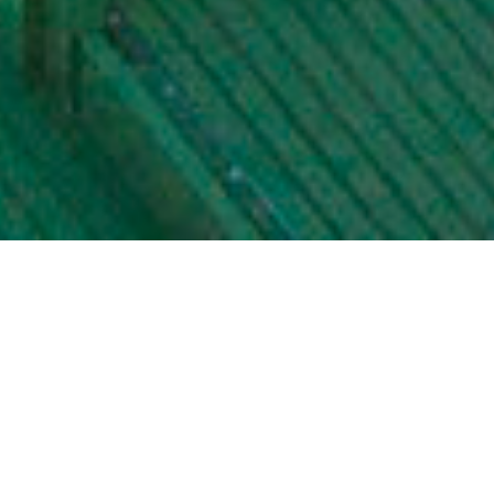
YRITYS
Profos Executive Search on suomalainen, kansainvälisesti
toimiva yritys, joka keskittyy yritysjohdon ja
asiantuntijoiden rekrytointiin sekä johtajuuden
kehittämiseen. Olemme toimineet vuodesta 2004 alkaen ja